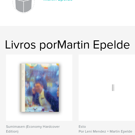
japan
Livros porMartin Epelde
Sumimasen (Economy Hardcover
Esto
Edition)
Por Leni Mendez + Martin Epelde