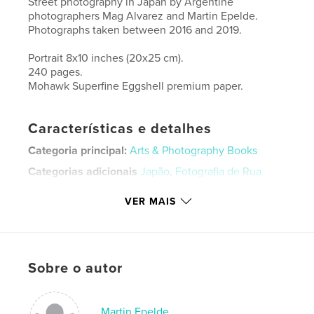
Street photography in Japan by Argentine
photographers Mag Alvarez and Martin Epelde.
Photographs taken between 2016 and 2019.
Portrait 8x10 inches (20x25 cm).
240 pages.
Mohawk Superfine Eggshell premium paper.
Características e detalhes
Categoria principal:
Arts & Photography Books
Categorias adicionais
Japão
,
Fotografia de Rua
Opção de projeto:
Retrato padrão, 20×25 cm
VER MAIS
Nº de páginas:
240
Data de publicação:
ago 29, 2023
Idioma
English
Sobre o autor
Palavras-chavee
,
,
,
travel
photography
street photography
Martin Epelde