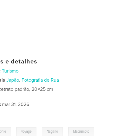
as e detalhes
:
Turismo
ais
Japão
,
Fotografia de Rua
Retrato padrão, 20×25 cm
:
mar 31, 2026
,
,
,
phie
voyage
Nagano
Matsumoto