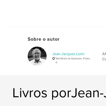
Sobre o autor
Jean-Jacques Lorin
Af
Verrières-le-buisson, Franc
Co
e
Livros porJean-