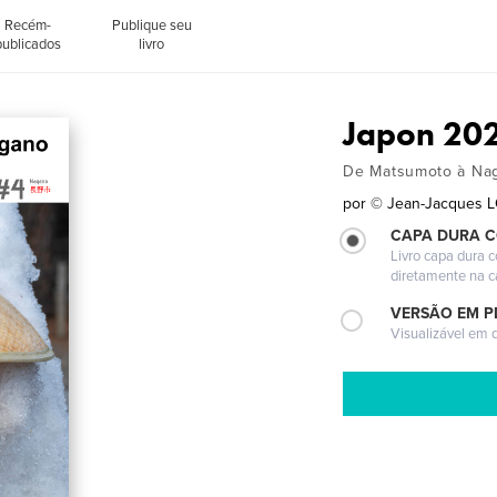
Recém-
Publique seu
publicados
livro
Japon 202
De Matsumoto à Na
por
© Jean-Jacques 
CAPA DURA 
Livro capa dura 
diretamente na 
VERSÃO EM P
Visualizável em q