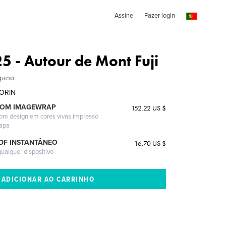
Assine
Fazer login
5 - Autour de Mont Fuji
gano
LORIN
COM IMAGEWRAP
152.22 US $
com design em cores vivas impresso
capa
DF INSTANTÂNEO
16.70 US $
ualquer dispositivo