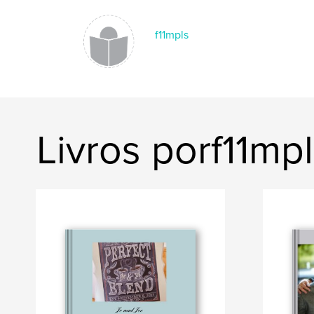
f11mpls
Livros porf11mp