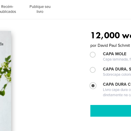
Recém-
Publique seu
publicados
livro
12,000 w
por
David Paul Schmit
CAPA MOLE
Capa laminada, fl
CAPA DURA, 
Sobrecapa colori
CAPA DURA 
Livro capa dura 
diretamente na 