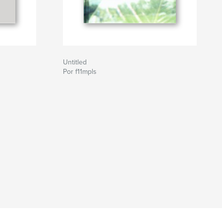
Untitled
Por f11mpls