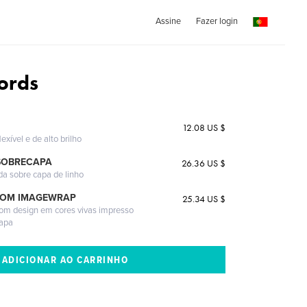
Assine
Fazer login
ords
12.08 US $
exível e de alto brilho
SOBRECAPA
26.36 US $
da sobre capa de linho
COM IMAGEWRAP
25.34 US $
com design em cores vivas impresso
capa