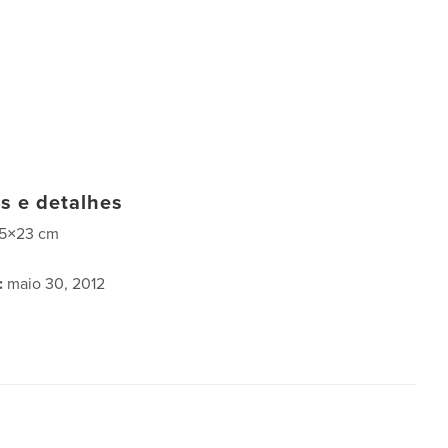
as e detalhes
15×23 cm
:
maio 30, 2012