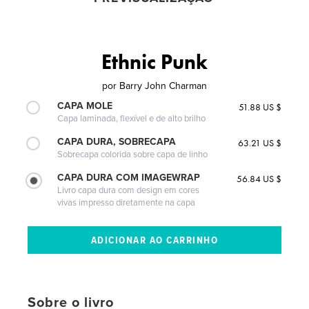
Ethnic Punk
por
Barry John Charman
CAPA MOLE
51.88 US $
Capa laminada, flexível e de alto brilho
CAPA DURA, SOBRECAPA
63.21 US $
Sobrecapa colorida sobre capa de linho
CAPA DURA COM IMAGEWRAP
56.84 US $
Livro capa dura com design em cores
vivas impresso diretamente na capa
Sobre o livro