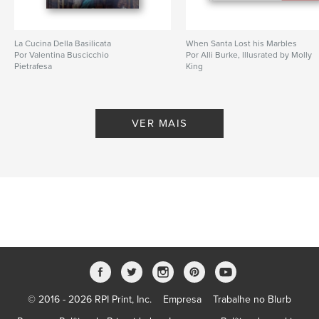
La Cucina Della Basilicata
When Santa Lost his Marbles
Por Valentina Buscicchio
Por Alli Burke, Illusrated by Molly
Pietrafesa
King
VER MAIS
© 2016 - 2026 RPI Print, Inc.
Empresa
Trabalhe no Blurb