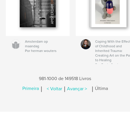
Amsterdam op
Coping With the Effec
maandag
of Childhood and
Por herman wouters
Inherited Trauma:
Creating Art on the Pa
to Healing
Por Paula Currie
981-1000 de 149518 Livros
|
|
|
Primeira
< Voltar
Avançar >
Última