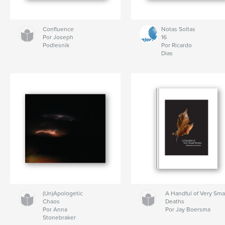
Confluence
Notas Soltas
Por Joseph
16
Podlesnik
Por Ricardo
Dias
(Un)Apologetic
A Handful of Very Sma
Chaos
Deaths
Por Anna
Por Jay Boersma
Stonebraker