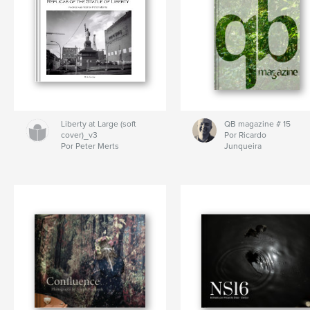
Liberty at Large (soft
QB magazine # 15
cover)_v3
Por Ricardo
Por Peter Merts
Junqueira