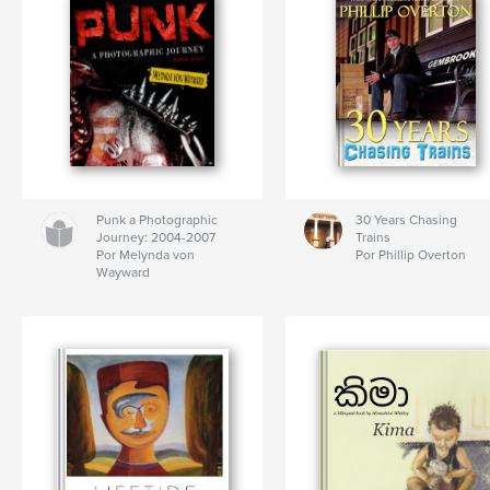
Punk a Photographic
30 Years Chasing
Journey: 2004-2007
Trains
Por Melynda von
Por Phillip Overton
Wayward