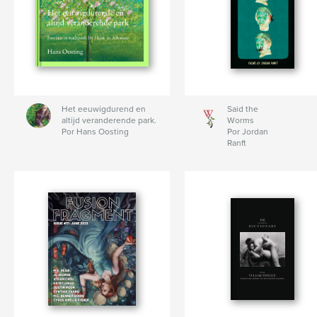
Het eeuwigdurend en
Said the
altijd veranderende park.
Worms
Por Hans Oosting
Por Jordan
Ranft