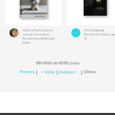
Heart of Flesh Literary
The Shadeway
Journal: Issue Nine
Por Vincent Glenn, ag
Por Veronica McDonald,
13
Editor
981-1000 de 6576 Livros
|
|
|
Primeira
< Voltar
Avançar >
Última