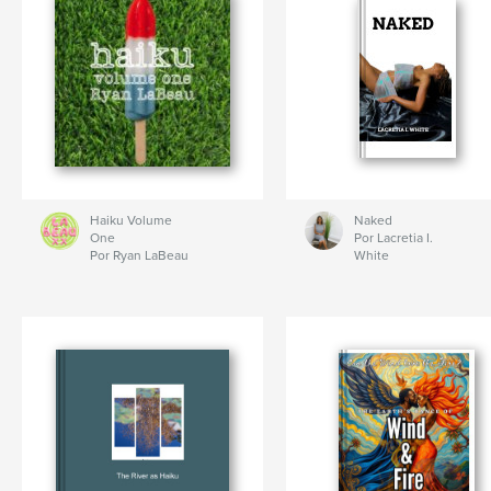
Haiku Volume
Naked
One
Por Lacretia I.
Por Ryan LaBeau
White