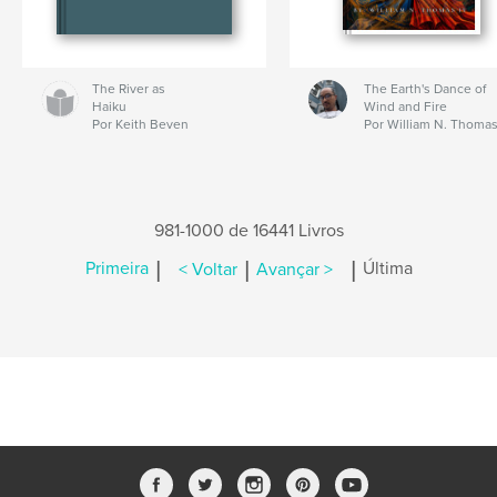
The River as
The Earth's Dance of
Haiku
Wind and Fire
Por Keith Beven
Por William N. Thomas
981-1000 de 16441 Livros
|
|
|
Primeira
< Voltar
Avançar >
Última