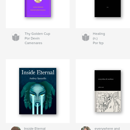
Thy Golden Cup
Healing
Por Devin
(n.)
Camenares
Por fzp
Inside Eternal
everywhere and