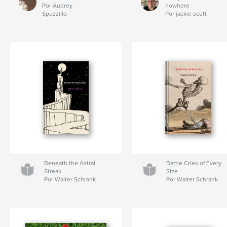
Por Audrey
nowhere
Spuzzillo
Por jackie scutt
Beneath the Astral
Battle Cries of Every
Streak
Size
Por Walter Schrank
Por Walter Schrank