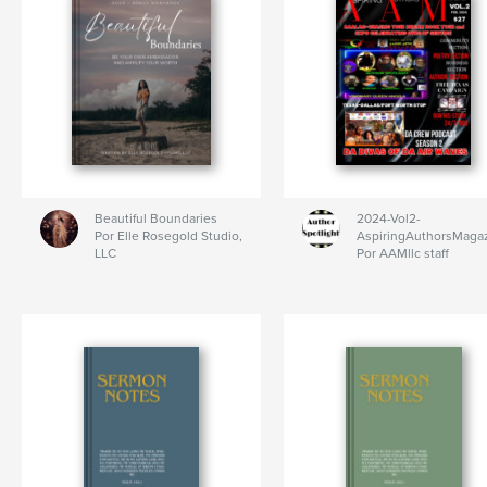
Beautiful Boundaries
2024-Vol2-
Por Elle Rosegold Studio,
AspiringAuthorsMaga
LLC
Por AAMllc staff