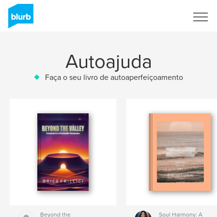
Assine
Autoajuda
Faça o seu livro de autoaperfeiçoamento
Beyond the
Soul Harmony: A