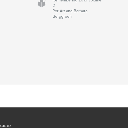
Remembering 2019 Volume
2
Por Art and Barbara
Berggreen
a do site