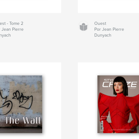
est - Tome 2
Ouest
 Jean Pierre
Por Jean Pierre
nyach
Dunyach