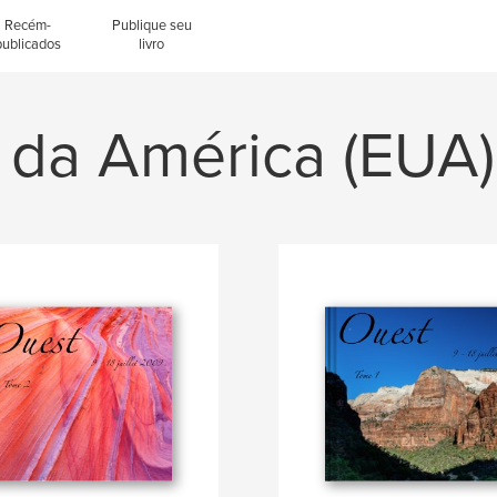
Recém-
Publique seu
publicados
livro
 da América (EUA)