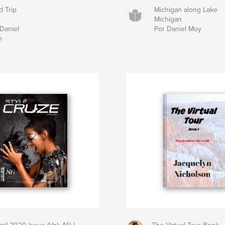
d Trip
Michigan along Lake
1
Michigan
Daniel
Por Daniel Moy
n