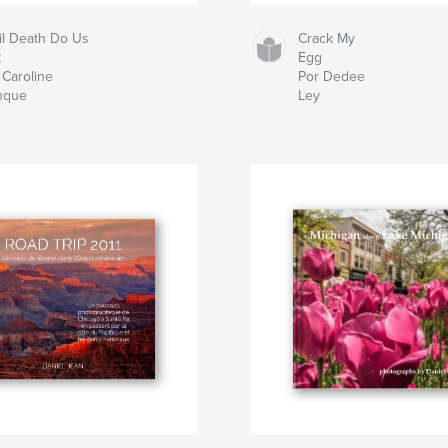
il Death Do Us
Crack My
t
Egg
 Caroline
Por Dedee
nque
Ley