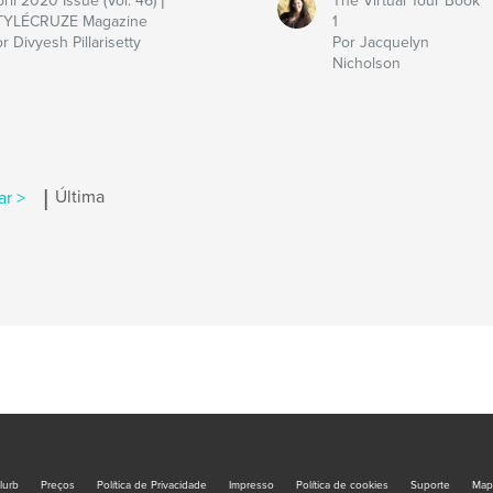
ril 2020 Issue (Vol: 46) |
The Virtual Tour Book
TYLÉCRUZE Magazine
1
r Divyesh Pillarisetty
Por Jacquelyn
Nicholson
|
r >
Última
lurb
Preços
Política de Privacidade
Impresso
Política de cookies
Suporte
Map