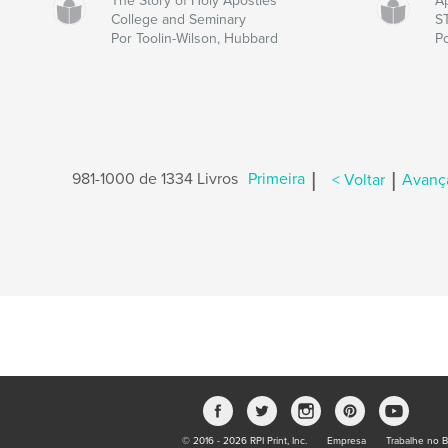
The Story of Holy Apostles
Ap
College and Seminary
S
Por Toolin-Wilson, Hubbard
Po
|
|
981-1000 de 1334 Livros
Primeira
< Voltar
Avança
© 2016 - 2026 RPI Print, Inc.
Empresa
Trabalhe no B