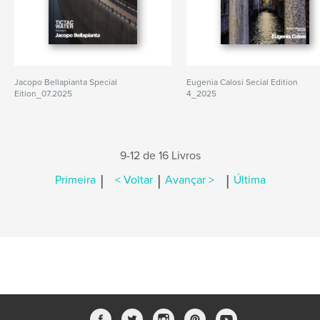
Jacopo Bellapianta Special
Eugenia Calosi Secial Edition
Eition_07.2025
4_2025
9-12 de 16 Livros
|
|
|
Primeira
< Voltar
Avançar >
Última