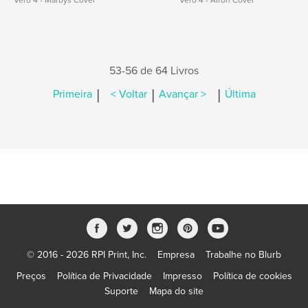
Vero 4 - Marbys Cover
Vero 4 - Airon Cover
53-56 de 64 Livros
|
|
|
Primeira
< Voltar
Avançar >
Última
© 2016 - 2026 RPI Print, Inc.
Empresa
Trabalhe no Blurb
Preços
Política de Privacidade
Impresso
Política de cookies
Suporte
Mapa do site