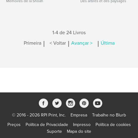
Mémoires de la Shoah
Des arbres et des paysages
1-4 de 24 Livros
|
|
|
Primeira
< Voltar
Avançar >
Última
© 2016 - 2026 RPI Print, Inc.
Empresa
Trabalhe no Blurb
Preços
Política de Privacidade
Impresso
Política de cookies
Suporte
Mapa do site