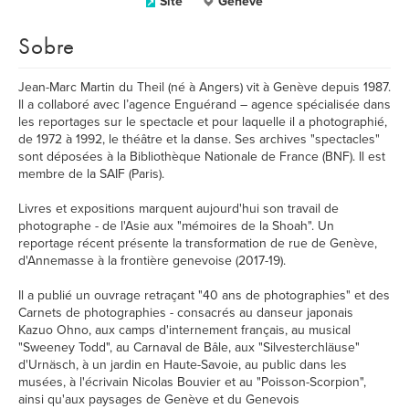
Site
Genève
Sobre
Jean-Marc Martin du Theil (né à Angers) vit à Genève depuis 1987.
Il a collaboré avec l’agence Enguérand – agence spécialisée dans
les reportages sur le spectacle et pour laquelle il a photographié,
de 1972 à 1992, le théâtre et la danse. Ses archives "spectacles"
sont déposées à la Bibliothèque Nationale de France (BNF). Il est
membre de la SAIF (Paris).
Livres et expositions marquent aujourd'hui son travail de
photographe - de l'Asie aux "mémoires de la Shoah". Un
reportage récent présente la transformation de rue de Genève,
d'Annemasse à la frontière genevoise (2017-19).
Il a publié un ouvrage retraçant "40 ans de photographies" et des
Carnets de photographies - consacrés au danseur japonais
Kazuo Ohno, aux camps d'internement français, au musical
"Sweeney Todd", au Carnaval de Bâle, aux "Silvesterchläuse"
d'Urnäsch, à un jardin en Haute-Savoie, au public dans les
musées, à l'écrivain Nicolas Bouvier et au "Poisson-Scorpion",
ainsi qu'aux paysages de Genève et du Genevois