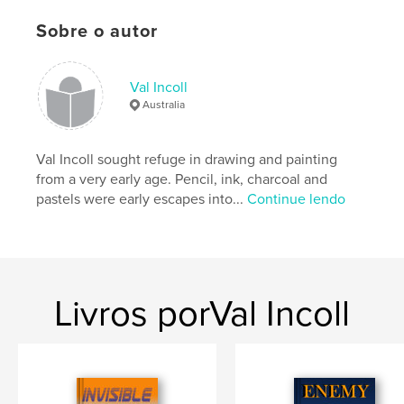
Data de publicação:
abr 16, 2020
Idioma
English
Sobre o autor
Val Incoll
Australia
Val Incoll sought refuge in drawing and painting
from a very early age. Pencil, ink, charcoal and
pastels were early escapes into...
Continue lendo
Livros porVal Incoll