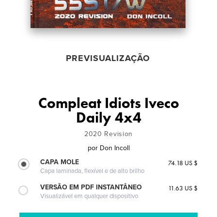
PREVISUALIZAÇÃO
Compleat Idiots Iveco
Daily 4x4
2020 Revision
por
Don Incoll
CAPA MOLE
74.18 US $
Capa laminada, flexível e de alto brilho
VERSÃO EM PDF INSTANTÂNEO
11.63 US $
Visualizável em qualquer dispositivo