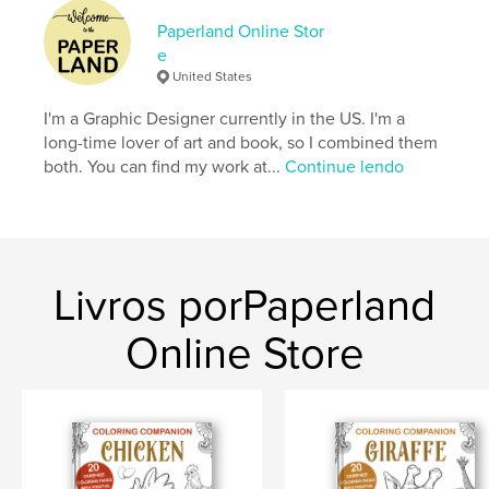
Cadernos de Desenho
Paperland Online Stor
Opção de projeto:
20×25 cm
e
Nº de páginas:
42
United States
ISBN
Capa mole: 9781715176686
I'm a Graphic Designer currently in the US. I'm a
long-time lover of art and book, so I combined them
Data de publicação:
jul 09, 2020
both. You can find my work at...
Continue lendo
Idioma
English
Palavras-chavee
,
,
otter
animal coloring
coloring books
Livros porPaperland
Online Store