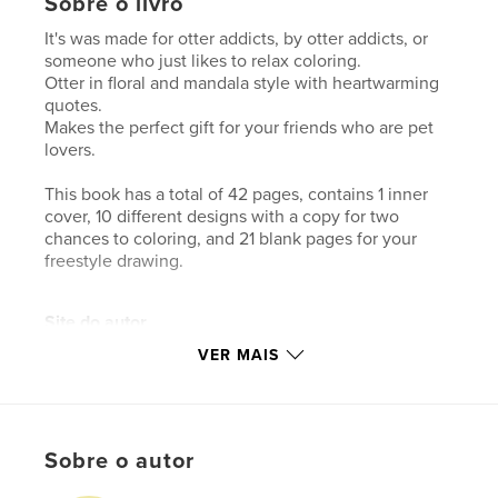
Sobre o livro
It's was made for otter addicts, by otter addicts, or
someone who just likes to relax coloring.
Otter in floral and mandala style with heartwarming
quotes.
Makes the perfect gift for your friends who are pet
lovers.
This book has a total of 42 pages, contains 1 inner
cover, 10 different designs with a copy for two
chances to coloring, and 21 blank pages for your
freestyle drawing.
Site do autor
https://www.etsy.com/shop/PaperlandOnlineStore
VER MAIS
Características e detalhes
Categoria principal:
Belas artes
Sobre o autor
Categorias adicionais
Animais de estimação
,