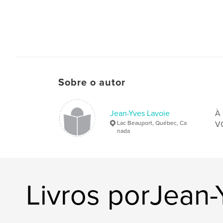
Sobre o autor
Jean-Yves Lavoie
À 
Lac Beauport, Québec, Ca
VO
nada
Livros porJean-