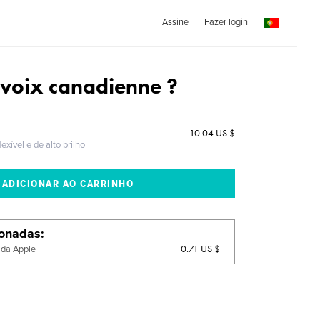
Assine
Fazer login
voix canadienne ?
10.04 US $
exível e de alto brilho
ionadas
0.71 US $
 da Apple