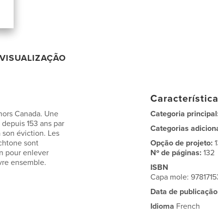
VISUALIZAÇÃO
Característic
t hors Canada. Une
Categoria principal
e depuis 153 ans par
Categorias adicion
 son éviction. Les
chtone sont
Opção de projeto:
on pour enlever
Nº de páginas:
132
ivre ensemble.
ISBN
Capa mole: 978171
Data de publicação
Idioma
French