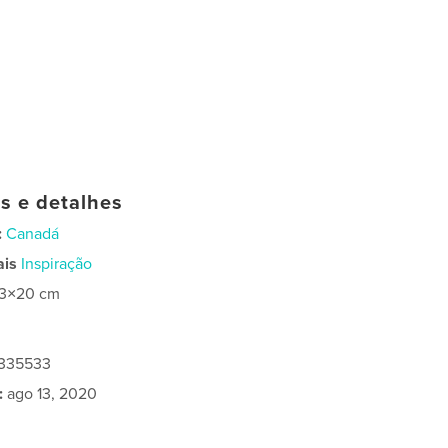
as e detalhes
:
Canadá
ais
Inspiração
13×20 cm
5335533
:
ago 13, 2020