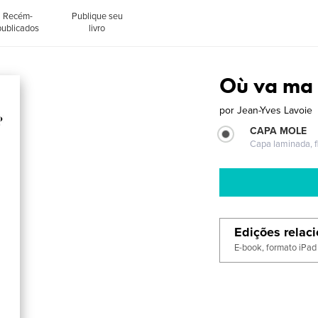
Recém-
Publique seu
publicados
livro
Où va ma 
por
Jean-Yves Lavoie
CAPA MOLE
Capa laminada, fl
Edições relac
E-book, formato iPad