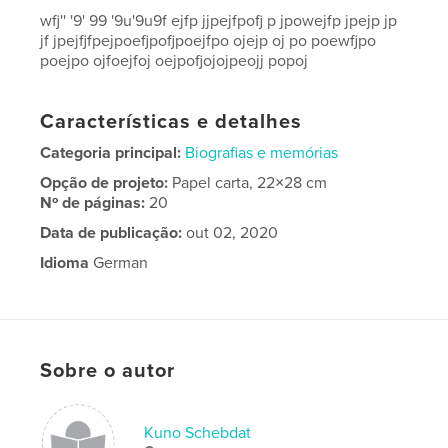
wfj'' '9' 99 '9u'9u9f ejfp jjpejfpofj p jpowejfp jpejp jp
jf jpejfjfpejpoefjpofjpoejfpo ojejp oj po poewfjpo
poejpo ojfoejfoj oejpofjojojpeojj popoj
Características e detalhes
Categoria principal:
Biografias e memórias
Opção de projeto:
Papel carta, 22×28 cm
Nº de páginas:
20
Data de publicação:
out 02, 2020
Idioma
German
Sobre o autor
Kuno Schebdat