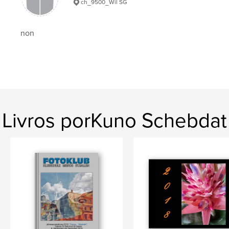
ch_9500_Wil SG
non
Livros porKuno Schebdat