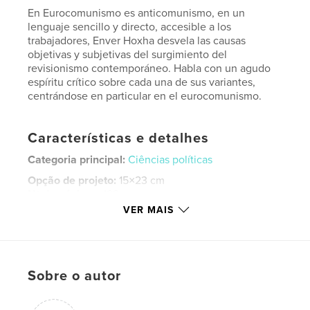
En Eurocomunismo es anticomunismo, en un
lenguaje sencillo y directo, accesible a los
trabajadores, Enver Hoxha desvela las causas
objetivas y subjetivas del surgimiento del
revisionismo contemporáneo. Habla con un agudo
espíritu crítico sobre cada una de sus variantes,
centrándose en particular en el eurocomunismo.
Características e detalhes
Categoria principal:
Ciências políticas
Opção de projeto:
15×23 cm
Nº de páginas:
122
VER MAIS
ISBN
Capa mole: 9781715767563
Data de publicação:
nov 06, 2020
Idioma
Spanish
Sobre o autor
Palavras-chavee