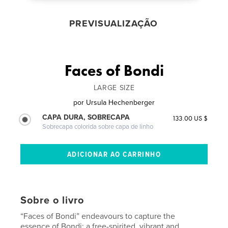
PREVISUALIZAÇÃO
Faces of Bondi
LARGE SIZE
por
Ursula Hechenberger
CAPA DURA, SOBRECAPA
133.00 US $
Sobrecapa colorida sobre capa de linho
Sobre o livro
“Faces of Bondi” endeavours to capture the
essence of Bondi: a free-spirited, vibrant and