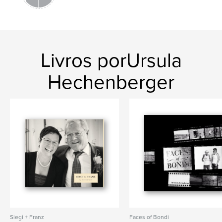
Livros porUrsula
Hechenberger
Siegi + Franz
Faces of Bondi