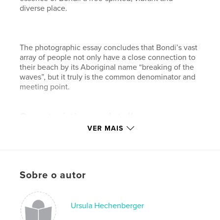
diverse place.
The photographic essay concludes that Bondi’s vast
array of people not only have a close connection to
their beach by its Aboriginal name “breaking of the
waves”, but it truly is the common denominator and
meeting point.
Características e detalhes
VER MAIS
Categoria principal:
Arts & Photography Books
Opção de projeto:
Quadrado grande, 30×30 cm
Nº de páginas:
70
Data de publicação:
dez 02, 2009
Sobre o autor
Ursula Hechenberger