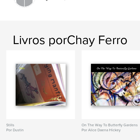
Livros porChay Ferro
Stills
On The Way To Butterfly Gardens
Por Dustin
Por Alice Daena Hickey