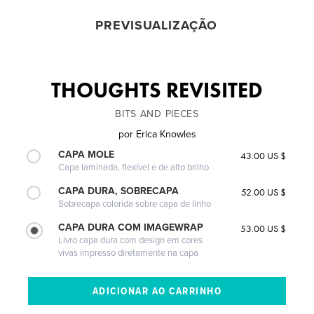
PREVISUALIZAÇÃO
THOUGHTS REVISITED
BITS AND PIECES
por
Erica Knowles
CAPA MOLE
43.00 US $
Capa laminada, flexível e de alto brilho
CAPA DURA, SOBRECAPA
52.00 US $
Sobrecapa colorida sobre capa de linho
CAPA DURA COM IMAGEWRAP
53.00 US $
Livro capa dura com design em cores
vivas impresso diretamente na capa