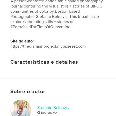
A person-centered coffee table styled photography
journal centering the visual stills + stories of BIPOC
communities of color by Boston-based
Photographer Stefanie Belnavis. This 5-part issue
explores liberating stills + stories of
#PortraitsInTheTimeOfQuarantine.
Site do autor
https://thediahannproject.mypixieset.com
Características e detalhes
Categoria principal:
Arts & Photography Books
Opção de projeto:
Quadrado pequeno, 18×18 cm
Nº de páginas:
26
ISBN
Sobre o autor
Capa mole: 9781034147930
Data de publicação:
dez 22, 2020
Stefanie Belnavis
Idioma
English
Boston, MA