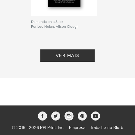
Dementia on a Stick
Por Leo Nolan, Alison Clough
VER MAIS
© 2016 - 2026 RPI Print, Inc.
Empresa
Trabalhe no Blurb