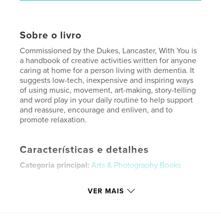
Sobre o livro
Commissioned by the Dukes, Lancaster, With You is
a handbook of creative activities written for anyone
caring at home for a person living with dementia. It
suggests low-tech, inexpensive and inspiring ways
of using music, movement, art-making, story-telling
and word play in your daily routine to help support
and reassure, encourage and enliven, and to
promote relaxation.
Características e detalhes
Categoria principal:
Arts & Photography Books
Categorias adicionais
Fitness e Saúde
VER MAIS
Opção de projeto:
15×23 cm
Nº de páginas:
80
ISBN