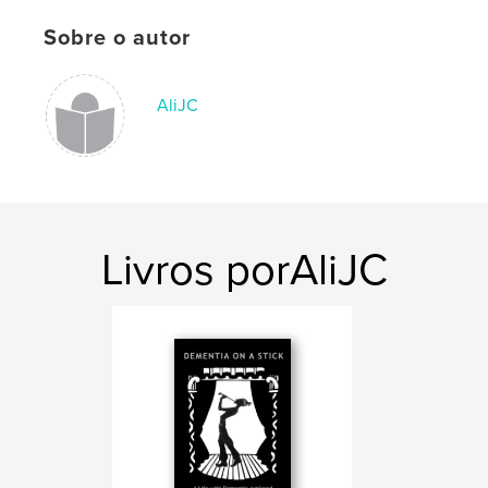
Capa mole: 9781034401087
Sobre o autor
Data de publicação:
fev 05, 2021
Idioma
English
AliJC
Palavras-chavee
,
,
Creative activities
Carers
Dementia
Livros porAliJC