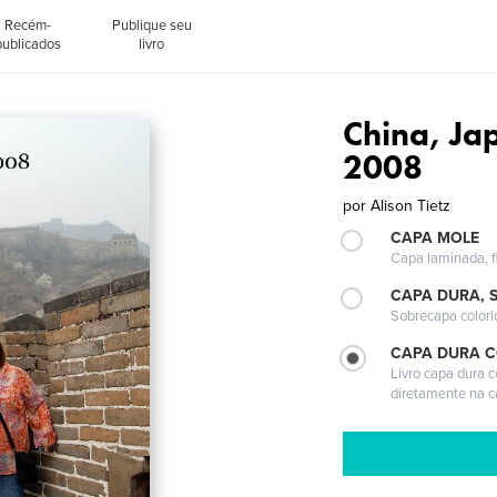
Recém-
Publique seu
publicados
livro
China, Ja
2008
por
Alison Tietz
CAPA MOLE
Capa laminada, fl
CAPA DURA, 
Sobrecapa colori
CAPA DURA 
Livro capa dura 
diretamente na 