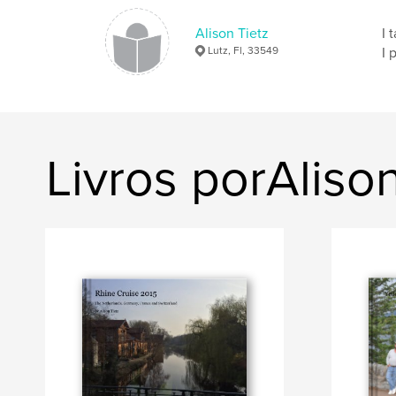
Alison Tietz
I 
Lutz, Fl, 33549
I 
Livros porAlison