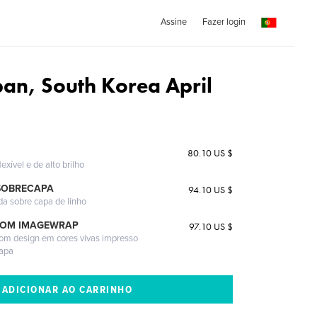
Assine
Fazer login
pan, South Korea April
80.10 US $
exível e de alto brilho
SOBRECAPA
94.10 US $
da sobre capa de linho
COM IMAGEWRAP
97.10 US $
com design em cores vivas impresso
capa