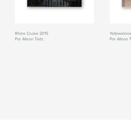
Rhine Cruise 2015
Yellowston
Por Alison Tietz
Por Alison T