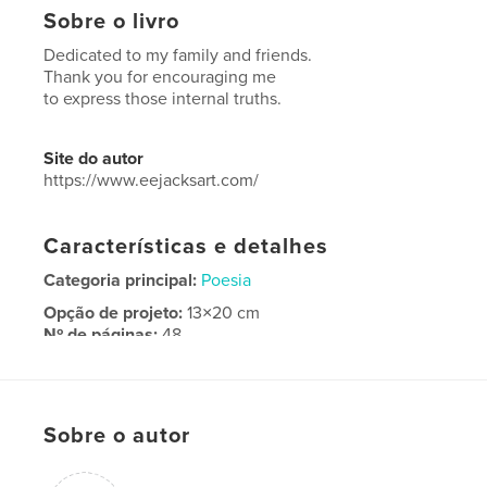
Sobre o livro
Dedicated to my family and friends.
Thank you for encouraging me
to express those internal truths.
Site do autor
https://www.eejacksart.com/
Características e detalhes
Categoria principal:
Poesia
Opção de projeto:
13×20 cm
Nº de páginas:
48
ISBN
Capa mole: 9781006730993
Data de publicação:
jul 14, 2021
Sobre o autor
Idioma
English