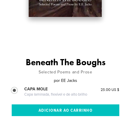
Beneath The Boughs
Selected Poems and Prose
por
EE Jacks
CAPA MOLE
25.00 US $
Capa laminada, flexível e de alto brilho