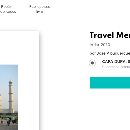
Recém-
Publique seu
publicados
livro
Travel Me
India 2010
por
Jose Albuquerqu
CAPA DURA, 
Sobrecapa colori