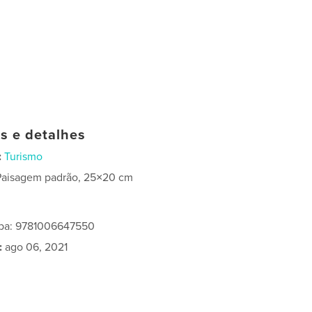
as e detalhes
:
Turismo
Paisagem padrão, 25×20 cm
apa: 9781006647550
:
ago 06, 2021