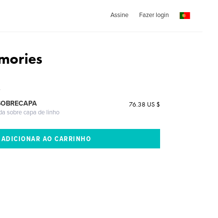
Assine
Fazer login
mories
e
SOBRECAPA
76.38 US $
da sobre capa de linho