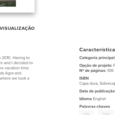
VISUALIZAÇÃO
Característic
n 2010. Having to
Categoria principal
fe and I decided to
Opção de projeto:
me vacation time.
Nº de páginas:
106
ards Agra and
 where we took a
ISBN
Capa dura, Sobrec
Data de publicação
Idioma
English
Palavras-chavee
,
India
Travel