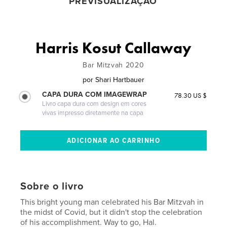
PREVISUALIZAÇÃO
Harris Kosut Callaway
Bar Mitzvah 2020
por
Shari Hartbauer
CAPA DURA COM IMAGEWRAP
78.30 US $
Livro capa dura com design em cores
vivas impresso diretamente na capa
Sobre o livro
This bright young man celebrated his Bar Mitzvah in
the midst of Covid, but it didn't stop the celebration
of his accomplishment. Way to go, Hal.