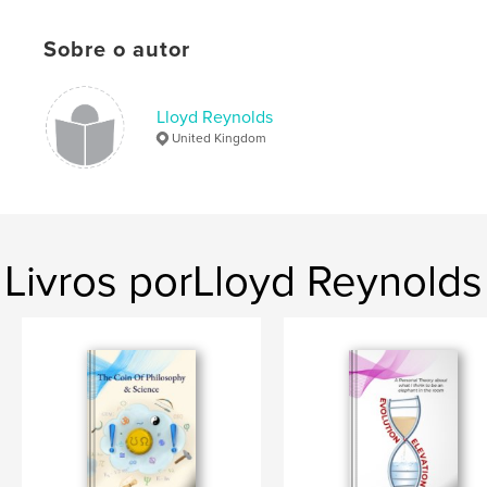
ISBN
Capa mole: 9781006166747
Sobre o autor
Data de publicação:
dez 03, 2021
Idioma
English
Lloyd Reynolds
United Kingdom
Palavras-chavee
,
,
,
true
real
reflective
thought challenging
Livros porLloyd Reynolds