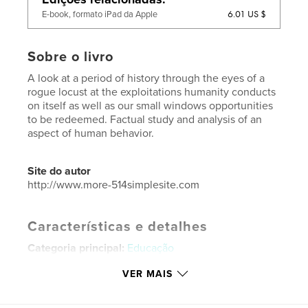
6.01 US $
E-book, formato iPad da Apple
Sobre o livro
A look at a period of history through the eyes of a
rogue locust at the exploitations humanity conducts
on itself as well as our small windows opportunities
to be redeemed. Factual study and analysis of an
aspect of human behavior.
Site do autor
http://www.more-514simplesite.com
Características e detalhes
Categoria principal:
Educação
Categorias adicionais
História
,
Inspiração
VER MAIS
Opção de projeto:
20×25 cm
Nº de páginas:
34