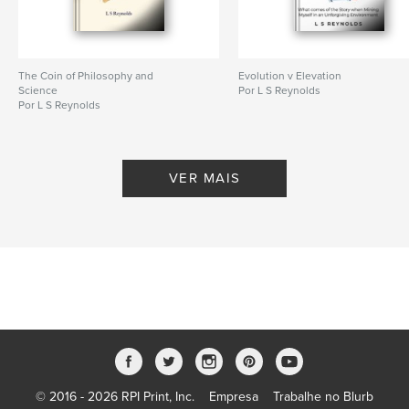
The Coin of Philosophy and
Evolution v Elevation
Science
Por L S Reynolds
Por L S Reynolds
VER MAIS
© 2016 - 2026 RPI Print, Inc.
Empresa
Trabalhe no Blurb