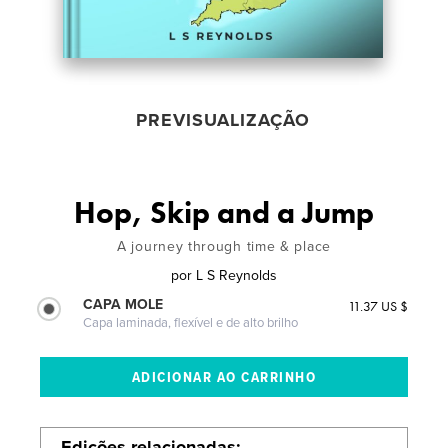
PREVISUALIZAÇÃO
Hop, Skip and a Jump
A journey through time & place
por
L S Reynolds
CAPA MOLE
11.37 US $
Capa laminada, flexível e de alto brilho
Edições relacionadas