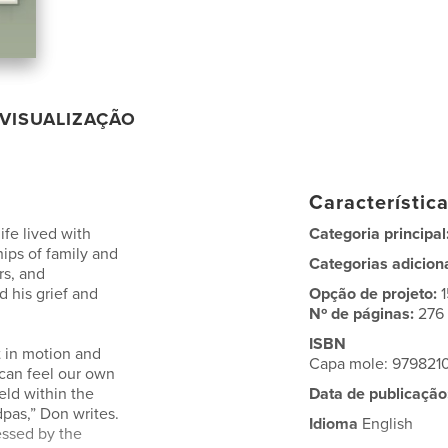
VISUALIZAÇÃO
Característic
ife lived with
Categoria principal
hips of family and
Categorias adicion
rs, and
 his grief and
Opção de projeto:
Nº de páginas:
276
ISBN
t in motion and
Capa mole: 9798210
 can feel our own
eld within the
Data de publicação
dpas,” Don writes.
Idioma
English
lessed by the