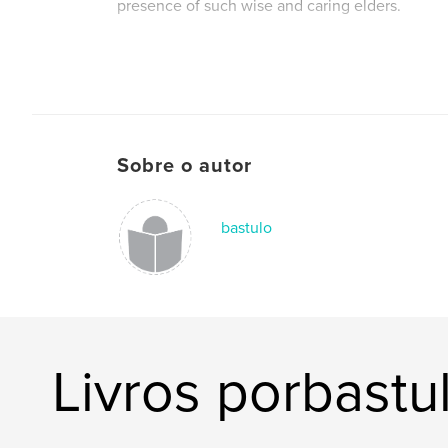
presence of such wise and caring elders.
Sobre o autor
bastulo
Livros porbastu