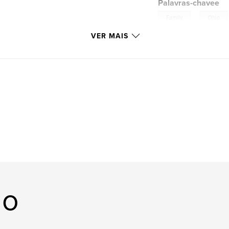
Palavras-chavee
,
Family
Ohio
VER MAIS
lo