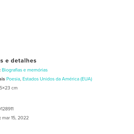
as e detalhes
:
Biografias e memórias
ais
Poesia
,
Estados Unidos da América (EUA)
15×23 cm
128911
:
mar 15, 2022