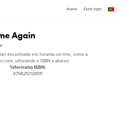
Assine
Fazer login
me Again
er
 ser encontrado em livrarias on-line, como a
.com, utilizando o ISBN a abaixo:
%(formato) ISBN:
9798210128911