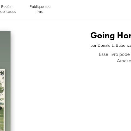
Recém-
Publique seu
publicados
livro
Going Ho
por
Donald L. Bubenz
Esse livro pode
Amazon