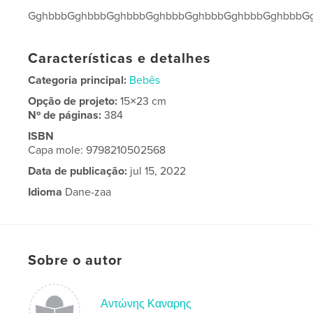
GghbbbGghbbbGghbbbGghbbbGghbbbGghbbbGghbbbG
Características e detalhes
Categoria principal:
Bebês
Opção de projeto:
15×23 cm
Nº de páginas:
384
ISBN
Capa mole: 9798210502568
Data de publicação:
jul 15, 2022
Idioma
Dane-zaa
Sobre o autor
Αντώνης Καναρης