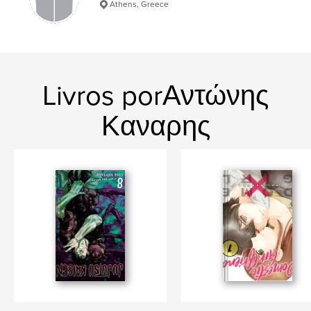
Athens, Greece
Livros porΑντώνης
Καναρης