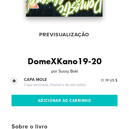
PREVISUALIZAÇÃO
DomeXKano19-20
por
Sussy Boki
CAPA MOLE
11.19 US $
Capa laminada, flexível e de alto brilho
Sobre o livro