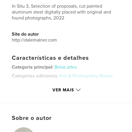
In Situ 3, Selection of proposals, cut painted
aluminum steel digitally placed with original and
found photographs, 2022
Site do autor
http://dalemalner.com
Características e detalhes
Categoria principal:
Belas artes
Categorias adicionais
Arts & Photography Books
Opção de projeto:
Papel carta, 22×28 cm
VER MAIS
Nº de páginas:
20
Data de publicação:
jul 16, 2022
Idioma
English
Palavras-chavee
Sobre o autor
,
,
imagined
sculpture
photoshop