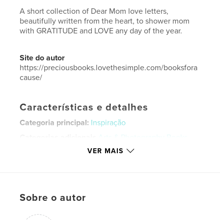
A short collection of Dear Mom love letters,
beautifully written from the heart, to shower mom
with GRATITUDE and LOVE any day of the year.
Site do autor
https://preciousbooks.lovethesimple.com/booksfora
cause/
Características e detalhes
Categoria principal:
Inspiração
Categorias adicionais
Arts & Photography Books
VER MAIS
Opção de projeto:
13×20 cm
Nº de páginas:
36
ISBN
Capa mole: 9798210523662
Sobre o autor
Data de publicação:
jul 24, 2022
Idioma
English