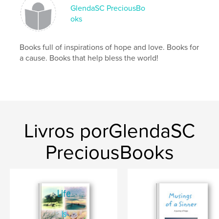
GlendaSC PreciousBo
Palavras-chavee
oks
,
,
,
,
joy
inspiration
gratitude
love
,
mother
mom
Books full of inspirations of hope and love. Books for
a cause. Books that help bless the world!
Livros porGlendaSC
PreciousBooks