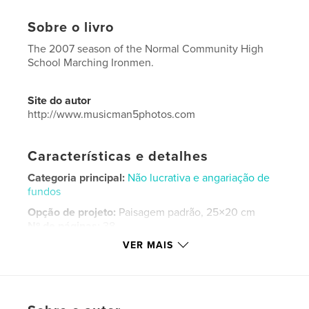
Sobre o livro
The 2007 season of the Normal Community High
School Marching Ironmen.
Site do autor
http://www.musicman5photos.com
Características e detalhes
Categoria principal:
Não lucrativa e angariação de
fundos
Opção de projeto:
Paisagem padrão, 25×20 cm
Nº de páginas:
38
VER MAIS
Data de publicação:
nov 14, 2007
Idioma
English
Palavras-chavee
ye