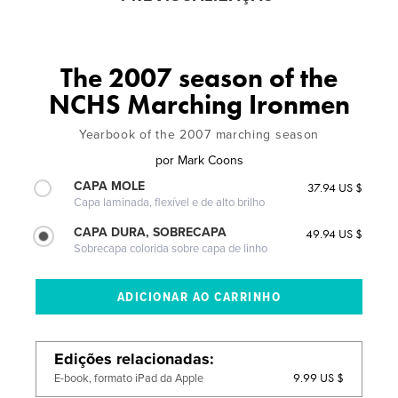
The 2007 season of the
NCHS Marching Ironmen
Yearbook of the 2007 marching season
por
Mark Coons
CAPA MOLE
37.94 US $
Capa laminada, flexível e de alto brilho
CAPA DURA, SOBRECAPA
49.94 US $
Sobrecapa colorida sobre capa de linho
Edições relacionadas
9.99 US $
E-book, formato iPad da Apple