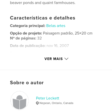
beaver ponds and quaint farmhouses.
Características e detalhes
Categoria principal:
Belas artes
Opção de projeto:
Paisagem padrão, 25×20 cm
Nº de páginas:
32
Data de publicação:
nov 16, 2007
Palavras-chavee
VER MAIS
,
,
,
,
watercolour
watercolor
oils
acrylic
,
pastel
ottawa
,
Sobre o autor
gatineau
,
canada
,
artist
,
ontario
,
quebec
Peter Leckett
Nepean, Ontario, Canada