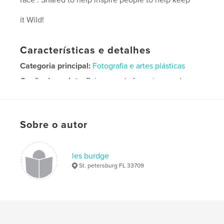
race". Shared to help inspire people to help keep
it Wild!
Características e detalhes
Categoria principal:
Fotografia e artes plásticas
Opção de projeto:
Paisagem de formato grande,
33×28 cm
Nº de páginas:
80
Data de publicação:
nov 17, 2007
Sobre o autor
Palavras-chavee
Artistic natural Florida images
les burdge
St. petersburg FL 33709