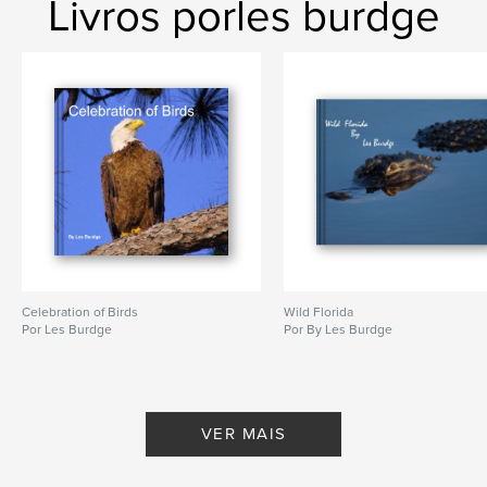
Livros porles burdge
Celebration of Birds
Wild Florida
Por Les Burdge
Por By Les Burdge
VER MAIS