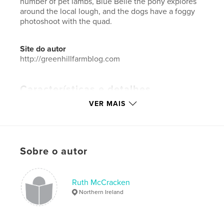
number of pet lambs, Blue Belle the pony explores
around the local lough, and the dogs have a foggy
photoshoot with the quad.
Site do autor
http://greenhillfarmblog.com
Características e detalhes
VER MAIS
Categoria principal:
Animais de estimação
Categorias adicionais
Blogs
,
Arts & Photography
Books
Opção de projeto:
Paisagem padrão, 25×20 cm
Sobre o autor
Nº de páginas:
264
Data de publicação:
abr 05, 2023
Ruth McCracken
Idioma
English
Northern Ireland
Palavras-chavee
,
,
,
,
dog
northern ireland
farm
sheep