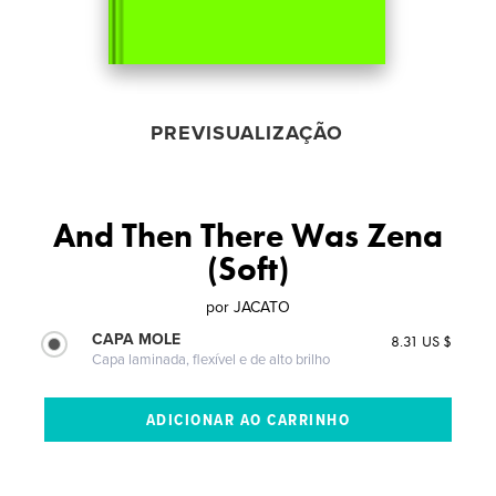
PREVISUALIZAÇÃO
And Then There Was Zena
(Soft)
por
JACATO
CAPA MOLE
8.31 US $
Capa laminada, flexível e de alto brilho