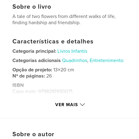
Sobre o livro
A tale of two flowers from different walks of life,
finding hardship and friendship.
Características e detalhes
Categoria principal:
Livros Infantis
Categorias adicionais
Quadrinhos
,
Entretenimento
Opção de projeto:
13×20 cm
Nº de páginas:
26
ISBN
Capa mole: 9798210930071
Data de publicação:
set 02, 2023
VER MAIS
Idioma
English
Palavras-chavee
,
,
Sunny
Sunflower
Zena
Sobre o autor