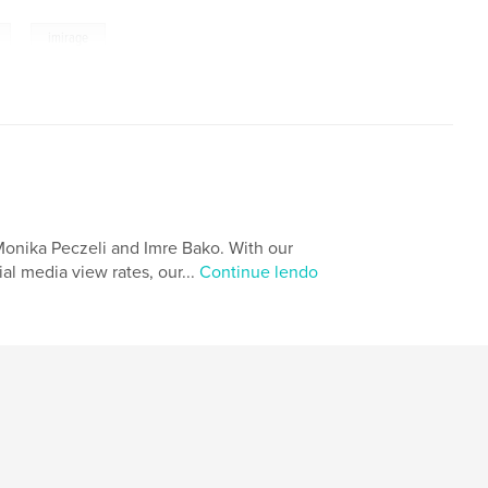
,
imirage
Monika Peczeli and Imre Bako. With our
al media view rates, our...
Continue lendo