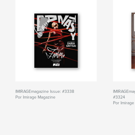
IMIRAGEmagazine Issue: #3338
IMIRAGEmag
Por Imirage Magazine
#3324
Por Imirag