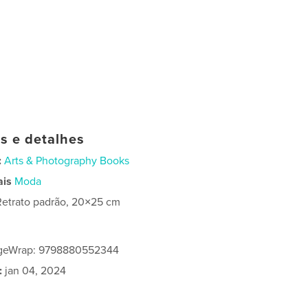
as e detalhes
:
Arts & Photography Books
ais
Moda
Retrato padrão, 20×25 cm
ageWrap: 9798880552344
:
jan 04, 2024