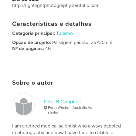
http://rightlightphotography.zenfolio.com
Características e detalhes
Categoria principal:
Turismo
Opção de projeto:
Paisagem padrão, 25×20 cm
Nº de páginas:
46
Data de publicação:
jan 24, 2024
Idioma
English
Palavras-chavee
Sobre o autor
,
,
,
photography
australia
western
travel
Peter B Campbell
Perth Western Australia Au
stralia
I am a retired medical scientist who always dabbled
in photography and now I have time to dabble a