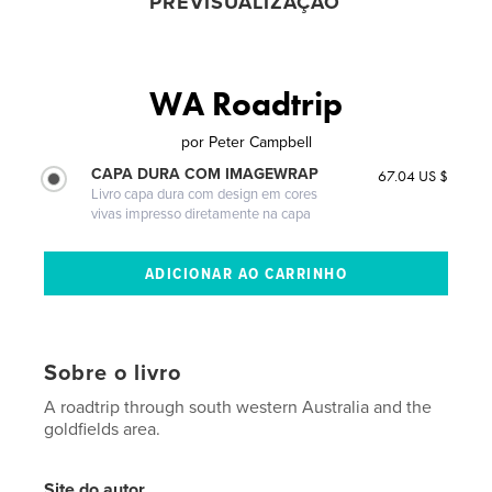
PREVISUALIZAÇÃO
WA Roadtrip
por
Peter Campbell
CAPA DURA COM IMAGEWRAP
67.04 US $
Livro capa dura com design em cores
vivas impresso diretamente na capa
Sobre o livro
A roadtrip through south western Australia and the
goldfields area.
Site do autor