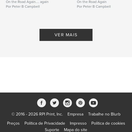
On the Road Again.... again
On the Road Again
Por Peter B Campbell
Por Peter B Campbell
VER MAIS
© 2016 - 2026 RPI Print, Inc.
Empresa
Trabalhe no Blurb
Preços
Política de Privacidade
Impresso
Política de cookies
Suporte
Mapa do site