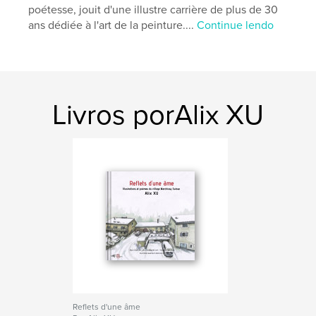
Características e detalhes
poétesse, jouit d'une illustre carrière de plus de 30
ans dédiée à l'art de la peinture....
Continue lendo
Categoria principal:
Belas artes
Categorias adicionais
Poesia
,
Quadrinhos
Opção de projeto:
Quadrado pequeno, 18×18 cm
Nº de páginas:
50
ISBN
Livros porAlix XU
Capa dura com ImageWrap: 9798881264383
Data de publicação:
fev 27, 2024
Idioma
French
Palavras-chavee
,
,
asiqtique
aquarelle
illustration
Reflets d'une âme