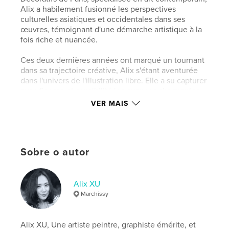
Alix a habilement fusionné les perspectives
culturelles asiatiques et occidentales dans ses
œuvres, témoignant d'une démarche artistique à la
fois riche et nuancée.
Ces deux dernières années ont marqué un tournant
dans sa trajectoire créative, Alix s'étant aventurée
dans l'univers de l'illustration libre. Elle a su capturer
avec finesse et sensibilité les nuances charmantes
des saisons dans son village Marchissy. À travers ses
VER MAIS
œuvres, c'est tout son amour pour cette bourgade
et sa compréhension profonde de la condition
humaine et de la nature qui se dévoilent, souvent
accompagnés de fragments de prose ou de poésie,
Sobre o autor
offrant ainsi une perspective nouvelle et
enrichissante sur le quotidien.
Alix XU
Site do autor
Marchissy
https://www.instagram.com/alix.xu.art/
Alix XU, Une artiste peintre, graphiste émérite, et