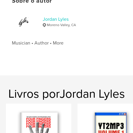
Sobre o autor
Idioma
English
Jordan Lyles
Moreno Valley, CA
Musician • Author • More
Livros porJordan Lyles