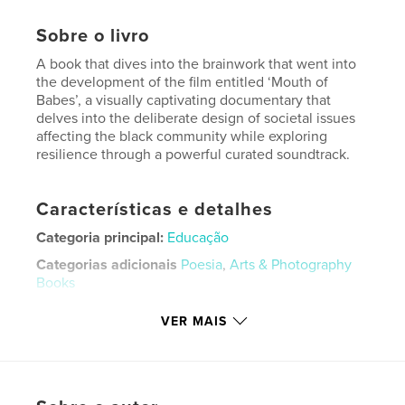
Sobre o livro
A book that dives into the brainwork that went into
the development of the film entitled ‘Mouth of
Babes’, a visually captivating documentary that
delves into the deliberate design of societal issues
affecting the black community while exploring
resilience through a powerful curated soundtrack.
Características e detalhes
Categoria principal:
Educação
Categorias adicionais
Poesia
,
Arts & Photography
Books
Opção de projeto:
20×25 cm
VER MAIS
Nº de páginas:
372
ISBN
Capa dura com ImageWrap: 9798881241117
Data de publicação:
mar 06, 2024