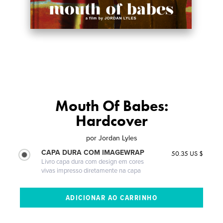
Mouth Of Babes:
Hardcover
por
Jordan Lyles
CAPA DURA COM IMAGEWRAP
50.35 US $
Livro capa dura com design em cores
vivas impresso diretamente na capa