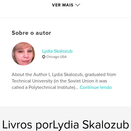
Categorias adicionais
Ciências políticas
VER MAIS
Opção de projeto:
15×23 cm
Nº de páginas:
154
ISBN
Capa mole: 9798881473822
Sobre o autor
Data de publicação:
mar 28, 2024
Idioma
English
Lydia Skalozub
Chicago USA
Palavras-chavee
,
,
CIA documents
USSR
Cold War
About the Author I, Lydia Skalozub, graduated from
Technical University (in the Soviet Union it was
called a Polytechnical Institute)...
Continue lendo
Livros porLydia Skalozub