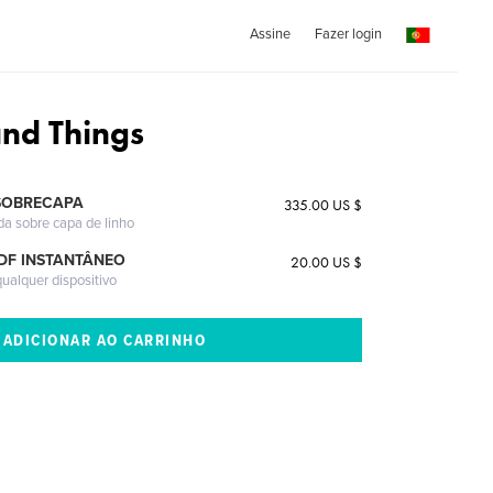
Assine
Fazer login
and Things
SOBRECAPA
335.00 US $
da sobre capa de linho
DF INSTANTÂNEO
20.00 US $
ualquer dispositivo