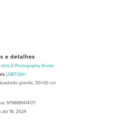
as e detalhes
:
Arts & Photography Books
ais
LGBTQIA+
Quadrado grande, 30×30 cm
pa: 9798881414177
:
abr 18, 2024