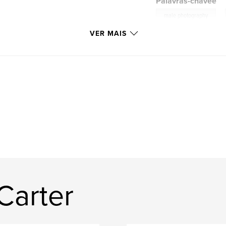
Palavras-chavee
,
male photography
VER MAIS
Carter