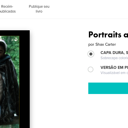
Recém-
Publique seu
publicados
livro
Portraits 
por
Shax Carter
CAPA DURA, 
Sobrecapa colori
VERSÃO EM P
Visualizável em q