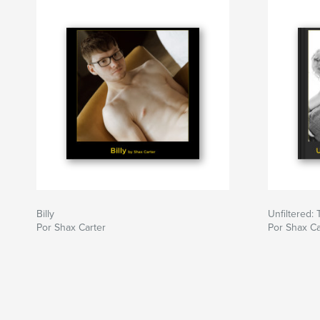
Billy
Unfiltered:
Por Shax Carter
Por Shax Ca