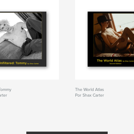
 Tommy
The World Atlas
rter
Por Shax Carter