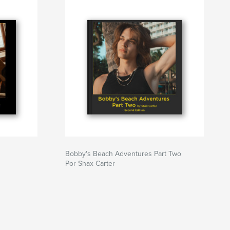
Bobby's Beach Adventures Part Two
Por Shax Carter