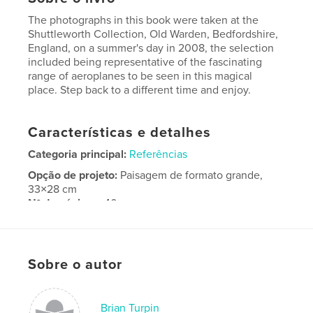
The photographs in this book were taken at the
Shuttleworth Collection, Old Warden, Bedfordshire,
England, on a summer's day in 2008, the selection
included being representative of the fascinating
range of aeroplanes to be seen in this magical
place. Step back to a different time and enjoy.
Características e detalhes
Categoria principal:
Referências
Opção de projeto:
Paisagem de formato grande,
33×28 cm
Nº de páginas:
40
Data de publicação:
fev 23, 2010
Sobre o autor
Brian Turpin