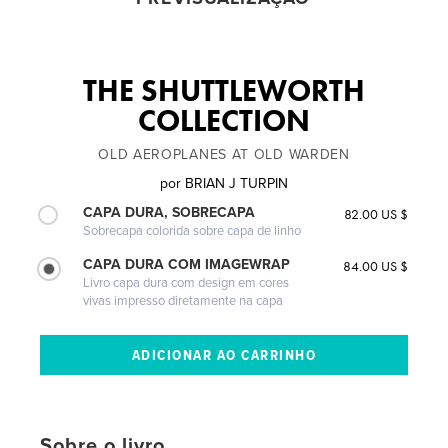
THE SHUTTLEWORTH
COLLECTION
OLD AEROPLANES AT OLD WARDEN
por
BRIAN J TURPIN
CAPA DURA, SOBRECAPA
82.00 US $
Sobrecapa colorida sobre capa de linho
CAPA DURA COM IMAGEWRAP
84.00 US $
Livro capa dura com design em cores
vivas impresso diretamente na capa
Sobre o livro