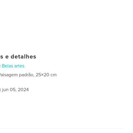
as e detalhes
:
Belas artes
Paisagem padrão, 25×20 cm
:
jun 05, 2024