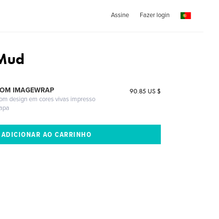
Assine
Fazer login
 Mud
COM IMAGEWRAP
90.85 US $
com design em cores vivas impresso
capa