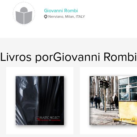
,
,
Rombi
Street Photography
Lee Friedlander
Giovanni Rombi
Nerviano, Milan, ITALY
Livros porGiovanni Rombi