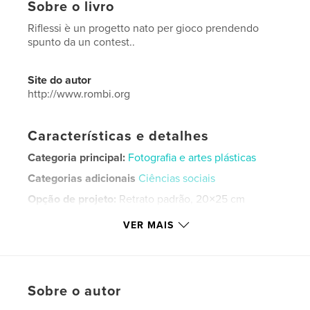
Sobre o livro
Riflessi è un progetto nato per gioco prendendo
spunto da un contest..
Site do autor
http://www.rombi.org
Características e detalhes
Categoria principal:
Fotografia e artes plásticas
Categorias adicionais
Ciências sociais
Opção de projeto:
Retrato padrão, 20×25 cm
Nº de páginas:
58
VER MAIS
ISBN
Capa dura com ImageWrap: 9798331203306
Data de publicação:
jun 11, 2024
Idioma
Italian
Sobre o autor
Palavras-chavee