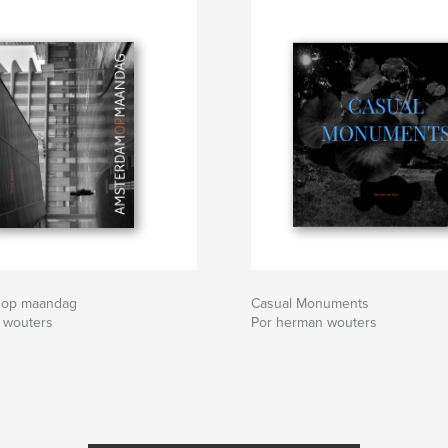
 op maandag
Casual Monuments
 wouters
Por herman wouters