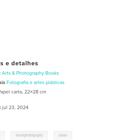
as e detalhes
:
Arts & Photography Books
ais
Fotografia e artes plásticas
Papel carta, 22×28 cm
:
jul 23, 2024
,
,
e
streetphotography
urban