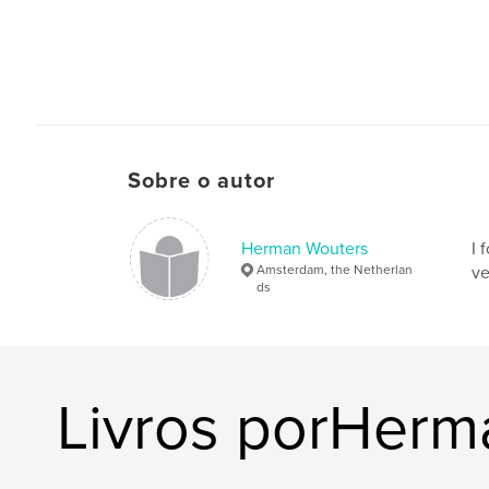
Sobre o autor
Herman Wouters
I 
Amsterdam, the Netherlan
ve
ds
Livros porHerm