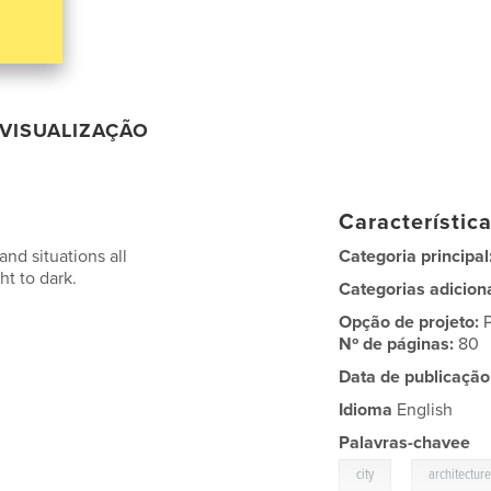
VISUALIZAÇÃO
Característic
nd situations all
Categoria principal
ht to dark.
Categorias adicion
Opção de projeto:
Nº de páginas:
80
Data de publicação
Idioma
English
Palavras-chavee
,
city
architectur