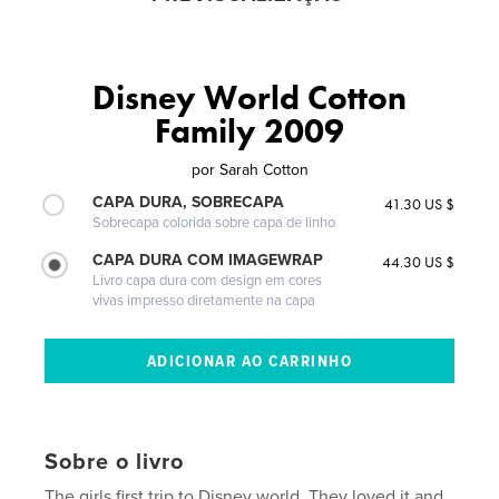
Disney World Cotton
Family 2009
por
Sarah Cotton
CAPA DURA, SOBRECAPA
41.30 US $
Sobrecapa colorida sobre capa de linho
CAPA DURA COM IMAGEWRAP
44.30 US $
Livro capa dura com design em cores
vivas impresso diretamente na capa
Sobre o livro
The girls first trip to Disney world. They loved it and