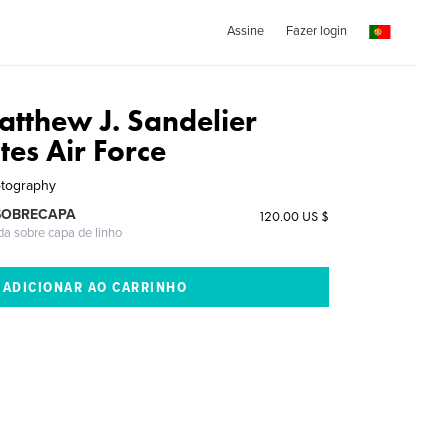
Assine
Fazer login
atthew J. Sandelier
tes Air Force
otography
SOBRECAPA
120.00 US $
da sobre capa de linho