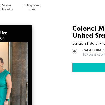
Recém-
Publique seu
publicados
livro
Colonel M
United Sta
por
Laura Hatcher Ph
CAPA DURA, 
Sobrecapa colori