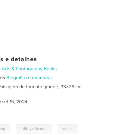
as e detalhes
:
Arts & Photography Books
ais
Biografias e memórias
Paisagem de formato grande, 33×28 cm
:
set 15, 2024
,
,
mony
military retirement
veteran