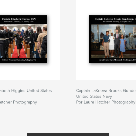
zabeth Higgins United States
Captain LaKeeva Brooks Gunde
United States Navy
Hatcher Photography
Por Laura Hatcher Photography