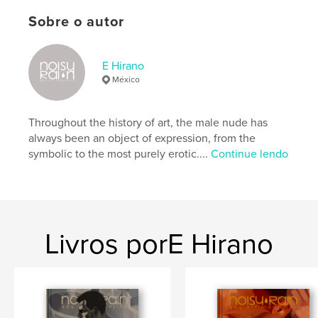
Categoria principal:
Arts & Photography Books
Sobre o autor
Categorias adicionais
LGBTQIA+
Opção de projeto:
20×25 cm
E Hirano
Nº de páginas:
90
México
ISBN
Capa dura com ImageWrap: 9798347602391
Throughout the history of art, the male nude has
Data de publicação:
dez 01, 2024
always been an object of expression, from the
Idioma
English
symbolic to the most purely erotic....
Continue lendo
Palavras-chavee
,
,
,
gay art
male nude
photography
homoerotic
Livros porE Hirano