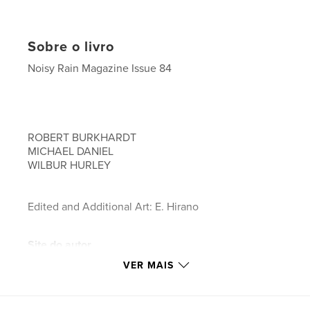
Sobre o livro
Noisy Rain Magazine Issue 84
ROBERT BURKHARDT
MICHAEL DANIEL
WILBUR HURLEY
Edited and Additional Art: E. Hirano
Site do autor
https://www.noisyrain.com
VER MAIS
Características e detalhes