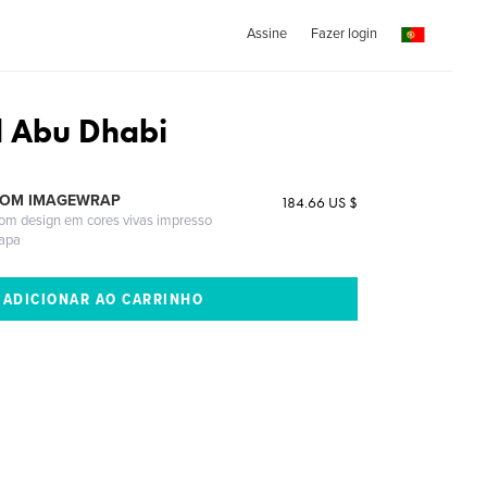
Assine
Fazer login
d Abu Dhabi
COM IMAGEWRAP
184.66 US $
com design em cores vivas impresso
capa