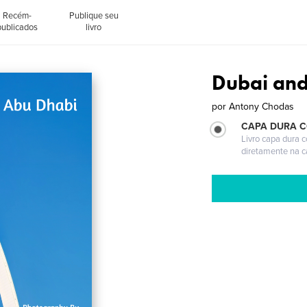
Recém-
Publique seu
publicados
livro
Dubai an
por
Antony Chodas
CAPA DURA 
Livro capa dura 
diretamente na 