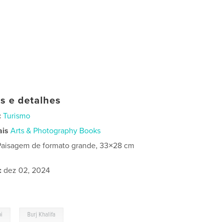
as e detalhes
:
Turismo
ais
Arts & Photography Books
Paisagem de formato grande, 33×28 cm
:
dez 02, 2024
,
i
Burj Khalifa